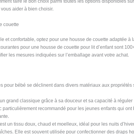
ent faire le bon choix parmi toutes les options disponibles sur
vous aider à bien choisir.
de couette
e et confortable, optez pour une housse de couette adaptée à la t
ourantes pour une housse de couette pour lit d’enfant sont 1
ifier les mesures indiquées sur l’emballage avant votre achat.
s pour bébé se déclinent dans divers matériaux aux propriétés 
 un grand classique grâce à sa douceur et sa capacité à réguler
onc particulièrement recommandé pour les jeunes enfants qui ont b
ante.
 est un tissu doux, chaud et moelleux, idéal pour les nuits d’hi
aîches. Elle est souvent utilisée pour confectionner des draps 