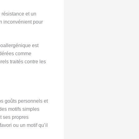
 résistance et un
 un inconvénient pour
poallergénique est
sidérées comme
ls traités contre les
os goûts personnels et
 des motifs simples
t ses propres
vori ou un motif qu’il