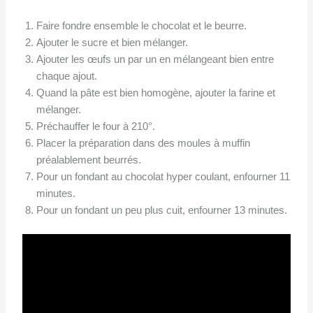
Faire fondre ensemble le chocolat et le beurre.
Ajouter le sucre et bien mélanger.
Ajouter les œufs un par un en mélangeant bien entre
chaque ajout.
Quand la pâte est bien homogène, ajouter la farine et
mélanger.
Préchauffer le four à 210°.
Placer la préparation dans des moules à muffin
préalablement beurrés.
Pour un fondant au chocolat hyper coulant, enfourner 11
minutes.
Pour un fondant un peu plus cuit, enfourner 13 minutes.